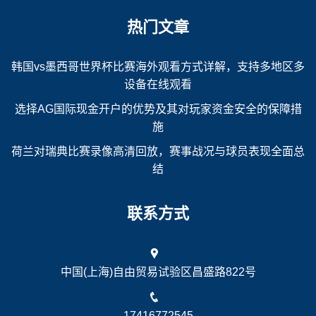
热门文章
韩国vs墨西哥世界杯比赛海外观看方式详解，支持多地区多
设备在线观看
选择AG国际现金开户的优势及其对玩家资金安全的保障措
施
荷兰对瑞典比赛录像高清回放，赛事战况与球员表现全面总
结
联系方式
中国(上海)自由贸易试验区昌盛路822号
17416772545