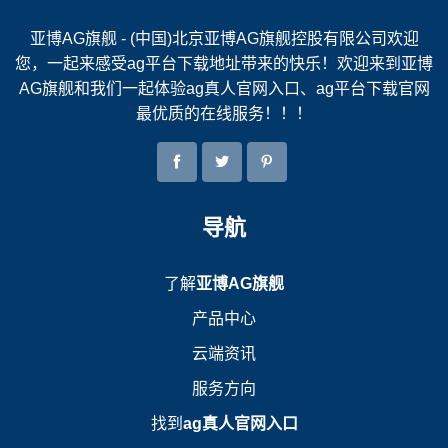
亚博AG旗舰 - (中国)北京亚博AG旗舰控股有限公司欢迎
您，一起来感受ag平台下载地址带来的快乐！欢迎来到亚博
AG旗舰和我们一起体验ag真人官网入口、ag平台下载官网
最优质的在线服务！！！
导航
了解
亚博AG旗舰
产品中心
云端资讯
服务方向
找到
ag真人官网入口