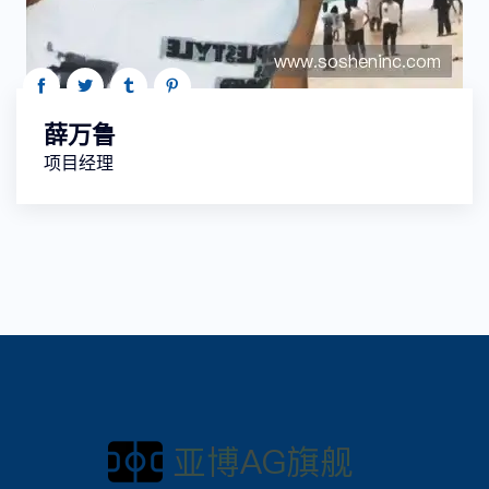
常琦年
工程师（软