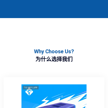
Why Choose Us?
为什么选择我们