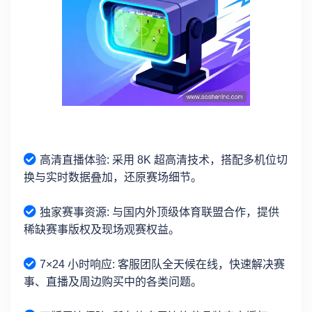
高清直播体验: 采用 8K 超高清技术，搭配多机位切
换与实时数据叠加，还原赛场细节。
独家赛事资源: 与国内外顶级体育联盟合作，提供
稀缺赛事版权及现场观赛权益。
7×24 小时响应: 客服团队全天候在线，快速解决赛
事、直播及周边购买中的各类问题。