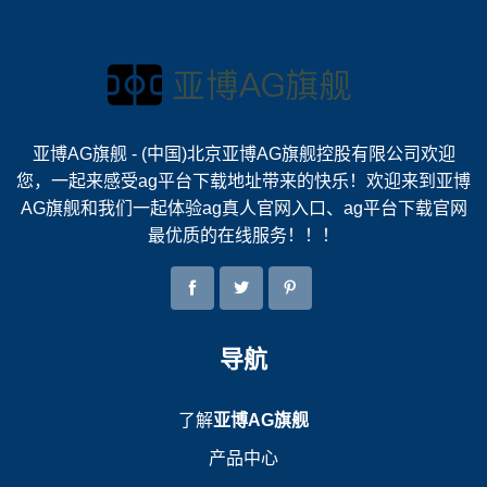
亚博AG旗舰 - (中国)北京亚博AG旗舰控股有限公司欢迎
您，一起来感受ag平台下载地址带来的快乐！欢迎来到亚博
AG旗舰和我们一起体验ag真人官网入口、ag平台下载官网
最优质的在线服务！！！
导航
了解
亚博AG旗舰
产品中心