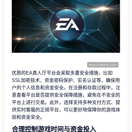
优质的EA真人厅平台会采取多重安全措施，比如
SSL加密技术、资金密码保护、实名认证等，确保用
户的个人信息和资金安全。在注册和存款过程中，注
意查看平台是否提供安全保障措施，避免在不安全的
平台上进行交易。此外，选择支持多种支付方式、提
供实时客服的正规平台，可以更好地保障你的游戏体
验和资金安全。
合理控制游戏时间与资金投入