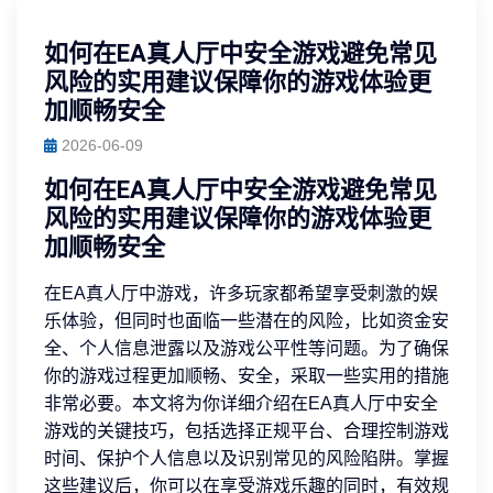
如何在EA真人厅中安全游戏避免常见
风险的实用建议保障你的游戏体验更
加顺畅安全
2026-06-09
如何在EA真人厅中安全游戏避免常见
风险的实用建议保障你的游戏体验更
加顺畅安全
在EA真人厅中游戏，许多玩家都希望享受刺激的娱
乐体验，但同时也面临一些潜在的风险，比如资金安
全、个人信息泄露以及游戏公平性等问题。为了确保
你的游戏过程更加顺畅、安全，采取一些实用的措施
非常必要。本文将为你详细介绍在EA真人厅中安全
游戏的关键技巧，包括选择正规平台、合理控制游戏
时间、保护个人信息以及识别常见的风险陷阱。掌握
这些建议后，你可以在享受游戏乐趣的同时，有效规