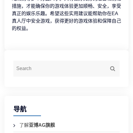
措施，才能确保你的游戏体验更加顺畅、安全，享受
真正的娱乐乐趣。希望这些实用建议能帮助你在EA
真人厅中安全游戏，获得更好的游戏体验和保障自己
的权益。
导航
了解
亚博AG旗舰