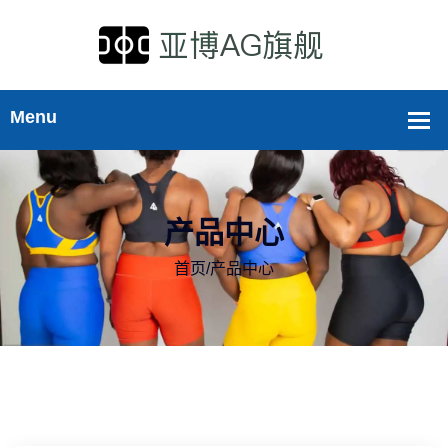
产品中心
首页
/
产品中心