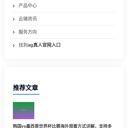
产品中心
云端资讯
服务方向
找到
ag真人官网入口
推荐文章
韩国vs墨西哥世界杯比赛海外观看方式详解，支持多