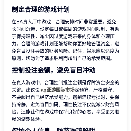
制定合理的游戏计划
在EA真人厅中游戏，合理安排时间非常重要。避免
长时间沉迷，设定每日或每周的游戏时间限制，有助
于保持理性，减少因过度游戏带来的身体和心理压
力。合理的游戏计划还能帮助你更好地管理资金，避
免盲目投注导致的财务风险。记住，娱乐应以适度为
原则，切勿为了追求胜利而超出自己的承受范围。
控制投注金额，避免盲目冲动
在真人游戏中，合理控制投注金额是保障资金安全的
关键。建议设
ag亚游国际市场
定预算，严格遵守，
不要超出自己经济承受能力。遇到连续亏损时，要保
持冷静，避免盲目加码。理性投注不仅能减少财务风
险，还能让你在游戏中保持良好的心态，享受更为顺
畅的游戏体验。