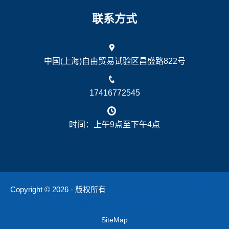
联系方式
中国(上海)自由贸易试验区昌盛路822号
17416772545
时间：上午9点至下午4点
Copyright © 2026 - 版权所有
亚博AG旗舰 - (中国)北京亚博AG
旗舰控股有限公司欢迎您
SiteMap