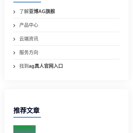
了解
亚博AG旗舰
产品中心
云端资讯
服务方向
找到
ag真人官网入口
推荐文章