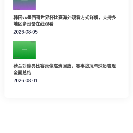
韩国vs墨西哥世界杯比赛海外观看方式详解，支持多
地区多设备在线观看
2026-08-05
荷兰对瑞典比赛录像高清回放，赛事战况与球员表现
全面总结
2026-08-01