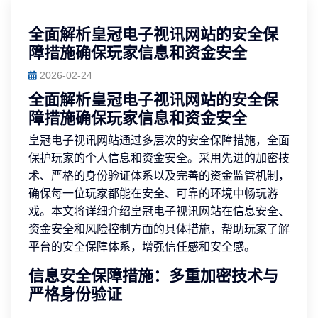
全面解析皇冠电子视讯网站的安全保
障措施确保玩家信息和资金安全
2026-02-24
全面解析皇冠电子视讯网站的安全保
障措施确保玩家信息和资金安全
皇冠电子视讯网站通过多层次的安全保障措施，全面
保护玩家的个人信息和资金安全。采用先进的加密技
术、严格的身份验证体系以及完善的资金监管机制，
确保每一位玩家都能在安全、可靠的环境中畅玩游
戏。本文将详细介绍皇冠电子视讯网站在信息安全、
资金安全和风险控制方面的具体措施，帮助玩家了解
平台的安全保障体系，增强信任感和安全感。
信息安全保障措施：多重加密技术与
严格身份验证