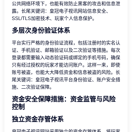
公共网络环境下，也能有效防止黑客的攻击和信息泄
露。长尾关键词：皇冠电子视讯网站信息安全、
SSL/TLS加密技术、玩家个人信息保护。
多层次身份验证体系
平台实行严格的身份验证流程，包括注册时的实名认
证、手机验证、邮箱验证以及二次验证等措施。每次
登录都需要输入动态验证码或绑定的手机号码，确保
只有经过授权的玩家才能访问账户。这样一来，即使
账号被盗，也能大大降低资金和信息被盗的风险。长
尾关键词：皇冠电子视讯平台身份验证、账户安全措
施、二次验证保障。
资金安全保障措施：资金监管与风险
控制
独立资金存管体系
皇冠电子视讯网站采用独立的资金存管体系，将玩家