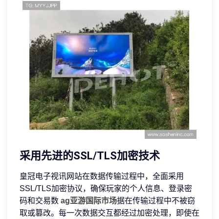
采用先进的SSL/TLS加密技术
皇冠电子视讯网站在数据传输过程中，全面采用
SSL/TLS加密协议，确保玩家的个人信息、登录密
码和交易数
ag亚游国际市场
据在传输过程中不被窃
取或篡改。每一次数据交互都经过加密处理，即使在