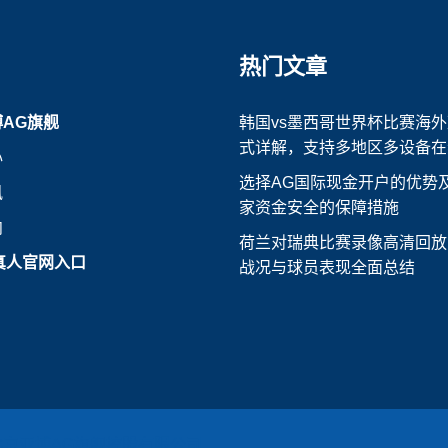
热门文章
博AG旗舰
韩国vs墨西哥世界杯比赛海
式详解，支持多地区多设备在
心
选择AG国际现金开户的优势
讯
家资金安全的保障措施
向
荷兰对瑞典比赛录像高清回放
真人官网入口
战况与球员表现全面总结
国)北京亚博AG旗舰控股有限公司