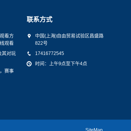
联系方式
外观看方
中国(上海)自由贸易试验区昌盛路
线观看
822号
及其对玩
17416772545
时间：上午9点至下午4点
，赛事
SiteMap