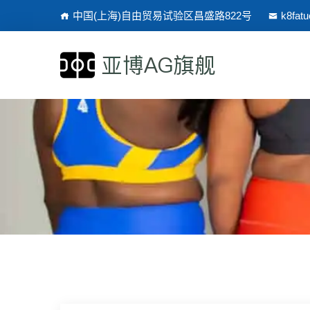
中国(上海)自由贸易试验区昌盛路822号
k8fat