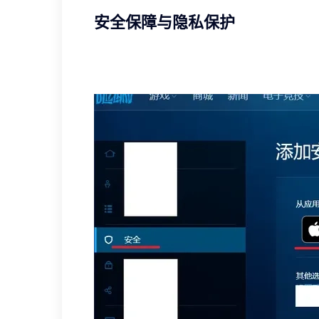
安全保障与隐私保护