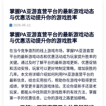
掌握PA亚游直营平台的最新游戏动态
与优惠活动提升你的游戏胜率
2026-05-11
掌握PA亚游直营平台的最新游戏动态
与优惠活动提升你的游戏胜率
在当今竞争激烈的线上游戏市场，掌握PA亚游直营
平台的最新游戏动态和优惠活动成为玩家提升胜率的
关键。通过及时了解平台的最新游戏更新、优惠促销
和活动安排，玩家可以更好地制定策略，增加获胜的
几率。本文将详细介绍如何利用PA亚游直营平台的
最新信息，结合实用技巧，帮助你在游戏中取得更优
成绩，享受更丰富的游戏体验。无论你是新手还是老
玩家，都能从中找到提升游戏胜率的有效方法，掌握
第一手的优惠信息，让你的游戏之路更加顺畅。