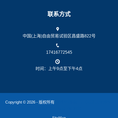
联系方式
中国(上海)自由贸易试验区昌盛路822号
17416772545
时间：上午9点至下午4点
Copyright © 2026 - 版权所有
亚博AG旗舰 - (中国)北京亚博AG
旗舰控股有限公司欢迎您
SiteMap