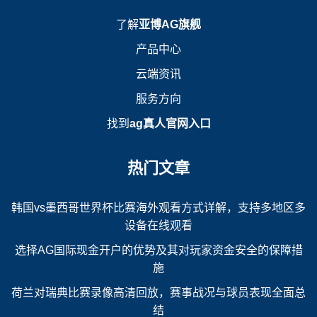
了解
亚博AG旗舰
产品中心
云端资讯
服务方向
找到
ag真人官网入口
热门文章
韩国vs墨西哥世界杯比赛海外观看方式详解，支持多地区多
设备在线观看
选择AG国际现金开户的优势及其对玩家资金安全的保障措
施
荷兰对瑞典比赛录像高清回放，赛事战况与球员表现全面总
结