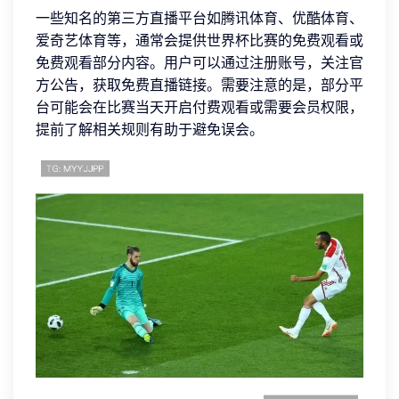
一些知名的第三方直播平台如腾讯体育、优酷体育、
爱奇艺体育等，通常会提供世界杯比赛的免费观看或
免费观看部分内容。用户可以通过注册账号，关注官
方公告，获取免费直播链接。需要注意的是，部分平
台可能会在比赛当天开启付费观看或需要会员权限，
提前了解相关规则有助于避免误会。