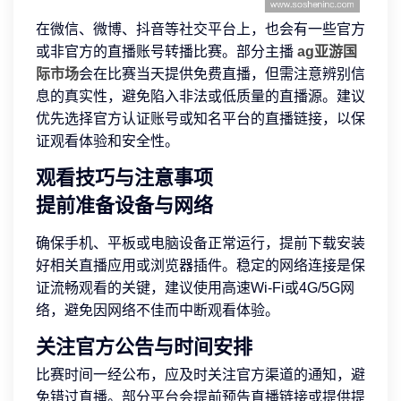
在微信、微博、抖音等社交平台上，也会有一些官方
或非官方的直播账号转播比赛。部分主播
ag亚游国
际市场
会在比赛当天提供免费直播，但需注意辨别信
息的真实性，避免陷入非法或低质量的直播源。建议
优先选择官方认证账号或知名平台的直播链接，以保
证观看体验和安全性。
观看技巧与注意事项
提前准备设备与网络
确保手机、平板或电脑设备正常运行，提前下载安装
好相关直播应用或浏览器插件。稳定的网络连接是保
证流畅观看的关键，建议使用高速Wi-Fi或4G/5G网
络，避免因网络不佳而中断观看体验。
关注官方公告与时间安排
比赛时间一经公布，应及时关注官方渠道的通知，避
免错过直播。部分平台会提前预告直播链接或提供提