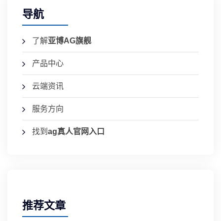
导航
了解
亚博AG旗舰
产品中心
云端资讯
服务方向
找到
ag真人官网入口
推荐文章