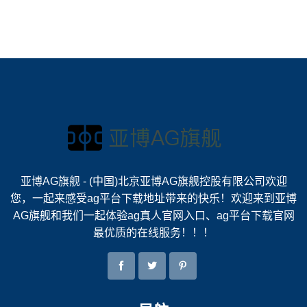
亚博AG旗舰 - (中国)北京亚博AG旗舰控股有限公司欢迎
您，一起来感受ag平台下载地址带来的快乐！欢迎来到亚博
AG旗舰和我们一起体验ag真人官网入口、ag平台下载官网
最优质的在线服务！！！