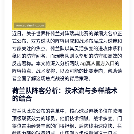
近日，关于世界杯荷兰对阵瑞典比赛的详细大名单正
式公布，双方球队的阵容组成和战术布局成为球迷和
专家关注的焦点。荷兰队以其灵活多变的进攻体系和
稳固的防守闻名，而瑞典队则以坚韧的防守和高效的
反击著称。本文将深入分析两队
ag真人官方入口
的
阵容特点、战术安排，以及可能的比赛走向，帮助读
者全面了解这场焦点战役的背后策略。
荷兰队阵容分析：技术流与多样战术
的结合
荷兰队此次公布的名单中，核心球员包括多位在欧洲
顶级联赛效力的球员，他们技术细腻、战术多变。门
将位置由经验丰富的门将担纲，后防线由速度快、拦
截能力强的球员组成，中场则以组织和创造力见长，