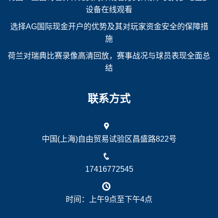
设备在线观看
选择AG国际现金开户的优势及其对玩家资金安全的保障措
施
荷兰对瑞典比赛录像高清回放，赛事战况与球员表现全面总
结
联系方式
中国(上海)自由贸易试验区昌盛路822号
17416772545
时间：上午9点至下午4点