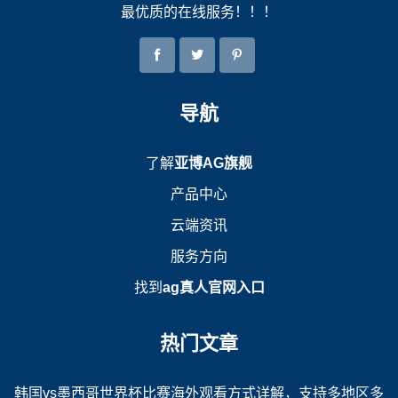
最优质的在线服务！！！
导航
了解
亚博AG旗舰
产品中心
云端资讯
服务方向
找到
ag真人官网入口
热门文章
韩国vs墨西哥世界杯比赛海外观看方式详解，支持多地区多