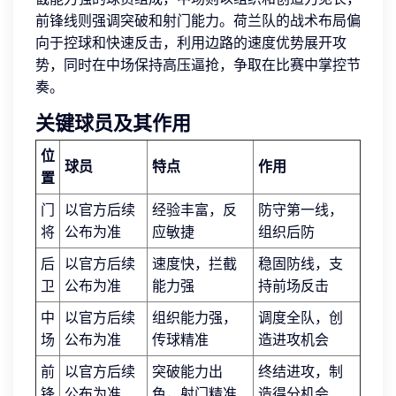
前锋线则强调突破和射门能力。荷兰队的战术布局偏
向于控球和快速反击，利用边路的速度优势展开攻
势，同时在中场保持高压逼抢，争取在比赛中掌控节
奏。
关键球员及其作用
位
球员
特点
作用
置
门
以官方后续
经验丰富，反
防守第一线，
将
公布为准
应敏捷
组织后防
后
以官方后续
速度快，拦截
稳固防线，支
卫
公布为准
能力强
持前场反击
中
以官方后续
组织能力强，
调度全队，创
场
公布为准
传球精准
造进攻机会
前
以官方后续
突破能力出
终结进攻，制
锋
公布为准
色，射门精准
造得分机会