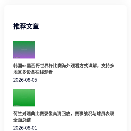
推荐文章
韩国vs墨西哥世界杯比赛海外观看方式详解，支持多
地区多设备在线观看
2026-08-05
荷兰对瑞典比赛录像高清回放，赛事战况与球员表现
全面总结
2026-08-01