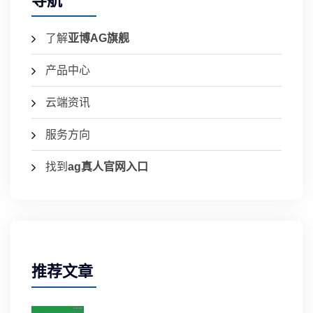
导航
了解
亚博AG旗舰
产品中心
云端资讯
服务方向
找到
ag真人官网入口
推荐文章