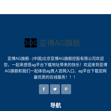
亚博AG旗舰 - (中国)北京亚博AG旗舰控股有限公司欢迎
您，一起来感受ag平台下载地址带来的快乐！欢迎来到亚博
AG旗舰和我们一起体验ag真人官网入口、ag平台下载官网
最优质的在线服务！！！
导航