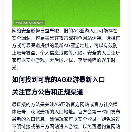
网络安全形势日益严峻，旧的AG亚游入口可能存在
安全漏洞，容易被黑客攻击或钓鱼网站伪装。选择官
方或可靠渠道提供的最新AG亚游地址，可以有效防
止账号被盗、个人信息泄露等风险。安全的入口让玩
家可以安心游戏，无后顾之忧，享受纯粹的娱乐时
光。
如何找到可靠的AG亚游最新入口
关注官方公告和正规渠道
最直接的方法是关注AG亚游官方网站或官方社交媒
体账号，获取最新的入口地址。官方会第一时间发布
最新的入口信息，确保玩家可以安全登录。避免通过
不明链接或第三方网站进入游戏，以免遭遇钓鱼网站