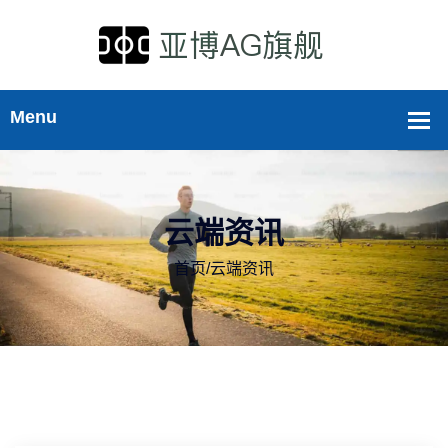
云端资讯
首页
/
云端资讯