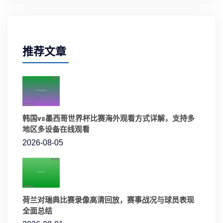
推荐文章
韩国vs墨西哥世界杯比赛海外观看方式详解，支持多
地区多设备在线观看
2026-08-05
荷兰对瑞典比赛录像高清回放，赛事战况与球员表现
全面总结