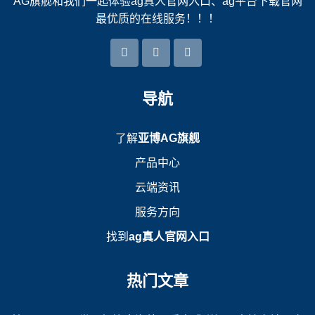
AG旗舰和我们一起体验ag真人官网入口、ag平台下载官网
最优质的在线服务！！！
导航
了解
亚博AG旗舰
产品中心
云端资讯
服务方向
找到
ag真人官网入口
热门文章