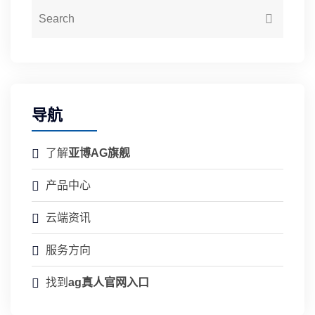
导航
了解
亚博AG旗舰
产品中心
云端资讯
服务方向
找到
ag真人官网入口