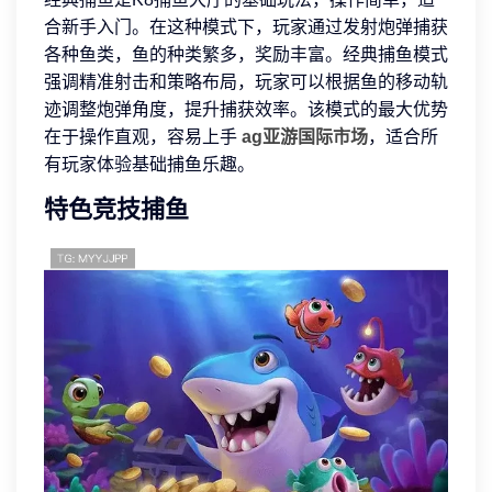
合新手入门。在这种模式下，玩家通过发射炮弹捕获
各种鱼类，鱼的种类繁多，奖励丰富。经典捕鱼模式
强调精准射击和策略布局，玩家可以根据鱼的移动轨
迹调整炮弹角度，提升捕获效率。该模式的最大优势
在于操作直观，容易上手
ag亚游国际市场
，适合所
有玩家体验基础捕鱼乐趣。
特色竞技捕鱼