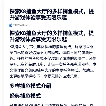
探索K8捕鱼大厅的多样捕鱼模式，提
升游戏体验享受无限乐趣
2026-04-17
探索K8捕鱼大厅的多样捕鱼模式，提
升游戏体验享受无限乐趣
K8捕鱼大厅提供丰富多样的捕鱼玩法，玩家可以根
据自己的喜好选择不同的模式，体验不同的游戏乐
趣。多样的捕鱼模式不仅增加了游戏的趣味性，还能
提升玩家的获胜几率，让每一次捕鱼都充满期待。本
文将详细介绍K8捕鱼大厅的主要捕鱼模式，帮助玩
家更好地掌握技巧，享受无限的游戏乐趣。
多样捕鱼模式介绍
经典捕鱼模式
经典捕鱼是K8捕鱼大厅的基础玩法，操作简单，适