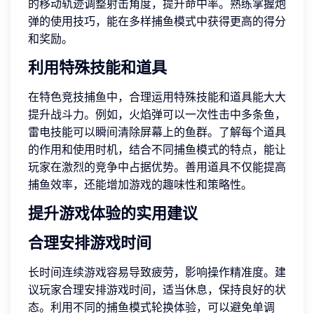
的移动轨迹调整射击角度，提升命中率。熟练掌握炮
弹的使用技巧，能在多样捕鱼模式中获得更高的得分
和奖励。
利用特殊技能和道具
在特色竞技捕鱼中，合理运用特殊技能和道具能大大
提升战斗力。例如，火焰弹可以一次性击中多条鱼，
雷电技能可以瞬间清除屏幕上的鱼群。了解每个道具
的作用和使用时机，结合不同捕鱼模式的特点，能让
玩家在激烈的竞争中占据优势。善用道具不仅能提高
捕鱼效率，还能增加游戏的趣味性和策略性。
提升游戏体验的实用建议
合理安排游戏时间
长时间连续游戏容易导致疲劳，影响操作精准度。建
议玩家合理安排游戏时间，适当休息，保持良好的状
态。利用不同的捕鱼模式轮换体验，可以避免单调