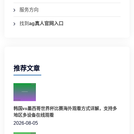
服务方向
找到
ag真人官网入口
推荐文章
韩国vs墨西哥世界杯比赛海外观看方式详解，支持多
地区多设备在线观看
2026-08-05