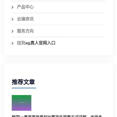
产品中心
云端资讯
服务方向
找到
ag真人官网入口
推荐文章