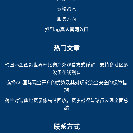
云端资讯
服务方向
找到
ag真人官网入口
热门文章
韩国vs墨西哥世界杯比赛海外观看方式详解，支持多地区多
设备在线观看
选择AG国际现金开户的优势及其对玩家资金安全的保障措
施
荷兰对瑞典比赛录像高清回放，赛事战况与球员表现全面总
结
联系方式