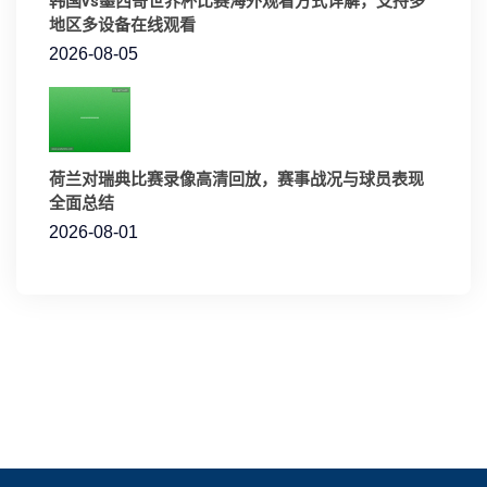
韩国vs墨西哥世界杯比赛海外观看方式详解，支持多
地区多设备在线观看
2026-08-05
荷兰对瑞典比赛录像高清回放，赛事战况与球员表现
全面总结
2026-08-01